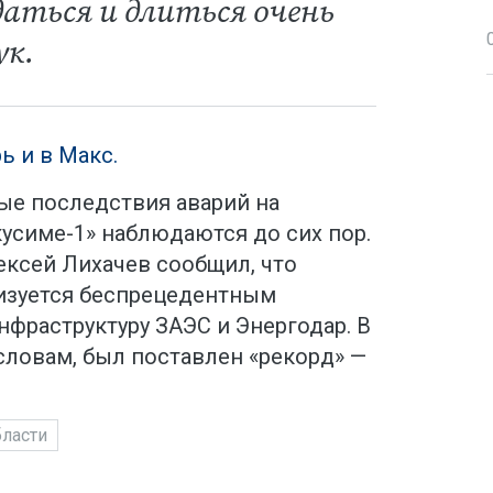
аться и длиться очень
ук.
ь и в Макс.
ые последствия аварий на
усиме-1» наблюдаются до сих пор.
ексей Лихачев сообщил, что
изуется беспрецедентным
нфраструктуру ЗАЭС и Энергодар. В
о словам, был поставлен «рекорд» —
бласти