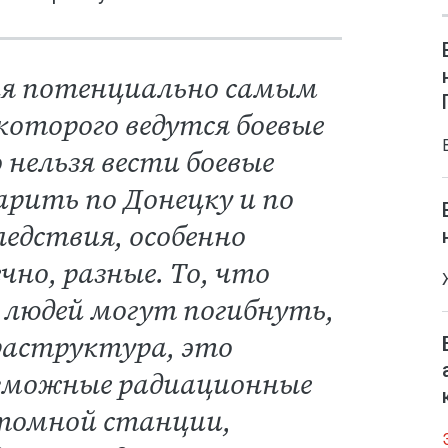
дня потенциально самым
которого ведутся боевые
 нельзя вести боевые
арить по Донецку и по
едствия, особенно
чно, разные. То, что
о людей могут погибнуть,
раструктура, это
озможные радиационные
атомной станции,