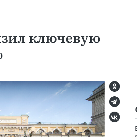
изил ключевую
%