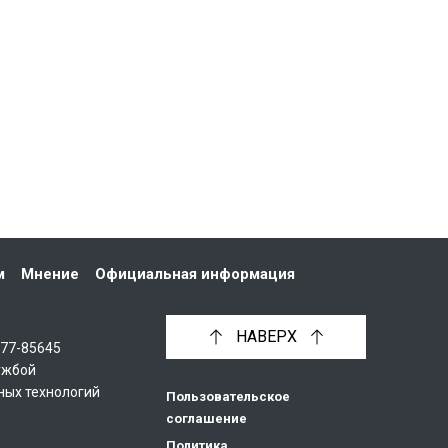
м
Мнение
Официальная информация
НАВЕРХ
С77-85645
ужбой
ных технологий
Пользовательское
соглашение
Политика