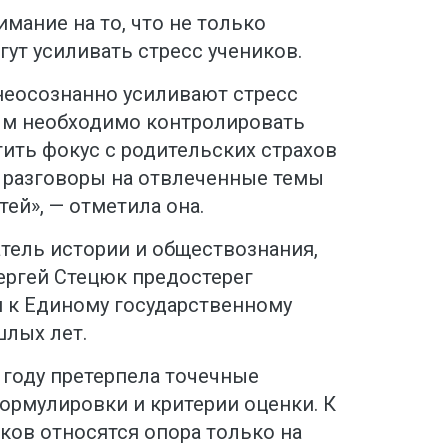
мание на то, что не только
гут усиливать стресс учеников.
 неосознанно усиливают стресс
ым необходимо контролировать
ить фокус с родительских страхов
и разговоры на отвлеченные темы
тей», — отметила она.
тель истории и обществознания,
ергей Стецюк предостерег
 к Единому государственному
шлых лет.
6 году претерпела точечные
ормулировки и критерии оценки. К
ов относятся опора только на