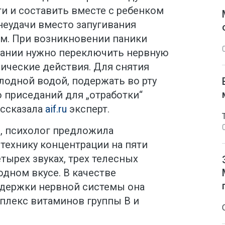
и и составить вместе с ребенком
неудачи вместо запугивания
м. При возникновении паники
тании нужно переключить нервную
ические действия. Для снятия
лодной водой, подержать во рту
 приседаний для „отработки“
ассказала
aif.ru
эксперт.
, психолог предложила
технику концентрации на пяти
тырех звуках, трех телесных
одном вкусе. В качестве
держки нервной системы она
плекс витаминов группы В и