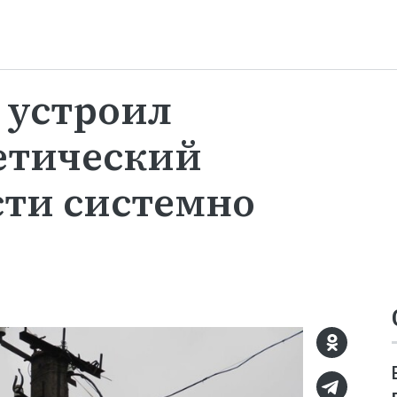
 устроил
етический
сти системно