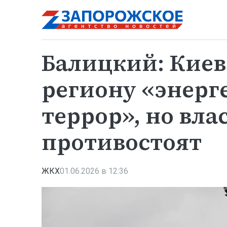
Балицкий: Киев
региону «энерг
террор», но вла
противостоят
ЖКХ
01.06.2026 в 12:36