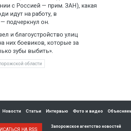
ии с Россией — прим. ЗАН), какая
ди идут на работу, в
— подчеркнул он.
вел и благоустройство улиц
на них боевиков, которые за
лько зубы выбить».
порожской области
Новости
Статьи
Интервью
Фото и видео
Объясняе
Запорожское агентство новостей
САТЬСЯ НА RSS