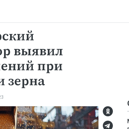
рский
ор выявил
шений при
 зерна
23