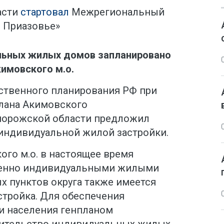
асти
стартовал
Межрегиональный
е Приазовье»
льных жилых домов запланировано
кимовского м.о.
ственного планирования РФ при
плана Акимовского
порожской области предложил
индивидуальной жилой застройки.
го м.о. в настоящее время
венно индивидуальными жилыми
х пунктов округа также имеется
стройка. Для обеспечения
и населения генпланом
оительство индивидуальных жилых