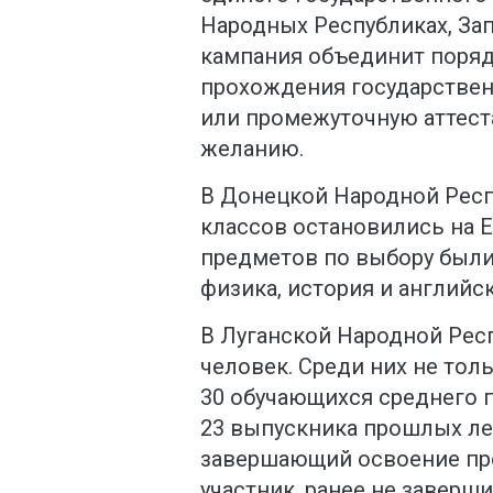
Народных Республиках, За
кампания объединит поряд
прохождения государствен
или промежуточную аттест
желанию.
В Донецкой Народной Респ
классов остановились на 
предметов по выбору были
физика, история и английс
В Луганской Народной Респ
человек. Среди них не толь
30 обучающихся среднего 
23 выпускника прошлых ле
завершающий освоение про
участник, ранее не завер