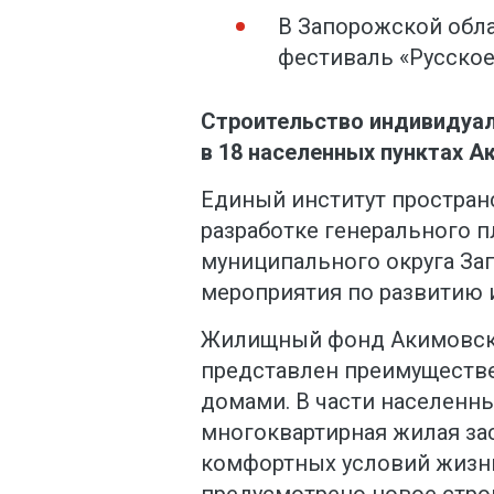
В Запорожской обл
фестиваль «Русско
Строительство индивидуа
в 18 населенных пунктах А
Единый институт простран
разработке генерального 
муниципального округа За
мероприятия по развитию 
Жилищный фонд Акимовско
представлен преимущест
домами. В части населенны
многоквартирная жилая за
комфортных условий жизн
предусмотрено новое стр