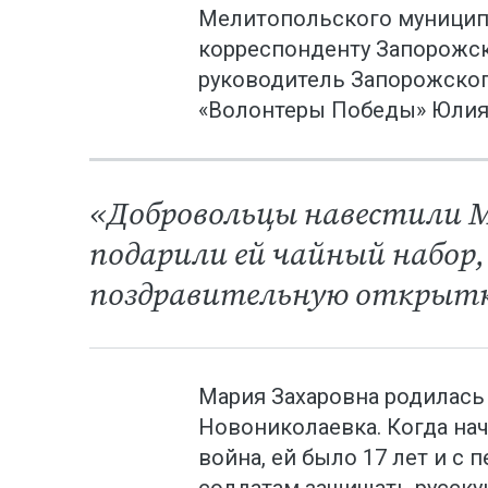
Мелитопольского муниципа
корреспонденту Запорожск
руководитель Запорожског
«Волонтеры Победы» Юлия
«Добровольцы навестили М
подарили ей чайный набор,
поздравительную открытку
Мария Захаровна родилась 
Новониколаевка. Когда на
война, ей было 17 лет и с
солдатам защищать русскую